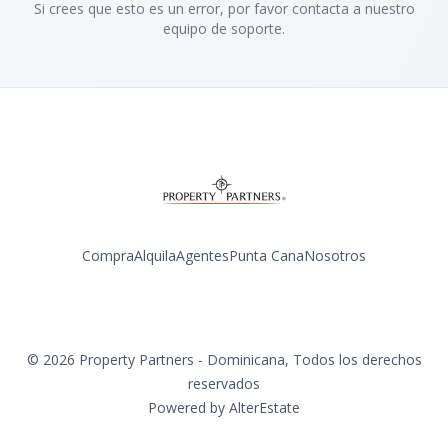
Si crees que esto es un error, por favor contacta a nuestro
equipo de soporte.
Compra
Alquila
Agentes
Punta Cana
Nosotros
Facebook
Instagram
YouTube
©
2026
Property Partners - Dominicana
,
Todos los derechos
reservados
Powered by
AlterEstate