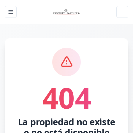
Toggle navigation menu
Toggl
404
La propiedad no existe
o no está disponible