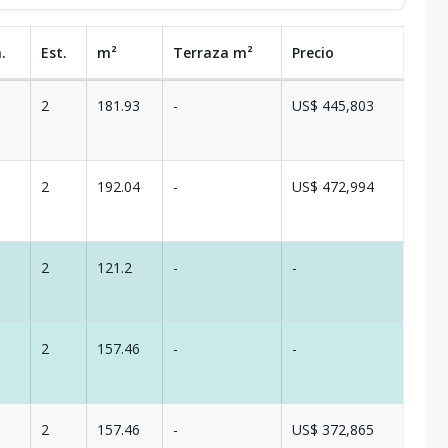
.
Est.
m²
Terraza
m²
Precio
2
181.93
-
US$ 445,803
2
192.04
-
US$ 472,994
2
121.2
-
-
2
157.46
-
-
2
157.46
-
US$ 372,865