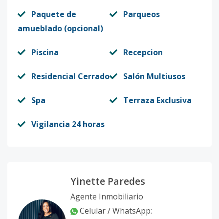
201
2
1
1
-
-
67
Paquete de
Parqueos
Código
1036
-19
amueblado (opcional)
202
2
1
1
-
-
59
Piscina
Recepcion
Código
1036
-20
Residencial Cerrado
Salón Multiusos
203
2
1
2
-
-
85
Spa
Terraza Exclusiva
Código
1036
-21
Vigilancia 24 horas
204
2
1
2
-
-
85
Código
1036
-22
205
2
1
2
-
-
87
Yinette Paredes
Código
1036
-23
Agente Inmobiliario
206
2
1
2
-
-
87
Celular / WhatsApp: