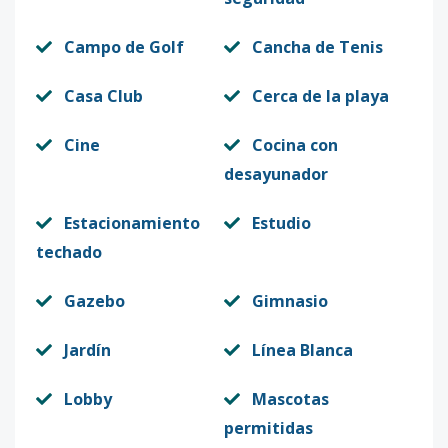
Código
1036
-13
Campo de Golf
Cancha de Tenis
132
1
1
1
-
-
58
Código
1036
-14
Casa Club
Cerca de la playa
133
1
1
2
-
-
98
Cine
Cocina con
Código
1036
-15
desayunador
134
Estacionamiento
Estudio
1
1
2
-
-
98
techado
Código
1036
-16
Gazebo
Gimnasio
135
1
1
1
-
-
58
Código
1036
-17
Jardín
Línea Blanca
136
1
1
1
-
-
58
Lobby
Mascotas
Código
1036
-18
permitidas