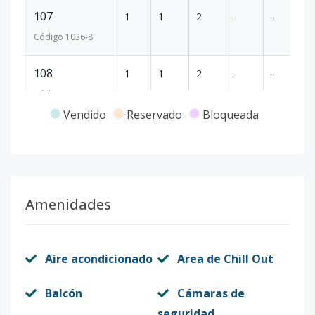
107
1
1
2
-
-
87
Código
1036
-8
108
1
1
2
-
-
87
Código
1036
-9
Vendido
Reservado
Bloqueada
109
1
1
2
-
-
87
Código
1036
-10
110
1
1
1
-
-
35
Amenidades
Código
1036
-11
130
1
1
2
-
-
83
Aire acondicionado
Area de Chill Out
Código
1036
-12
Balcón
Cámaras de
131
1
1
2
-
-
87
seguridad