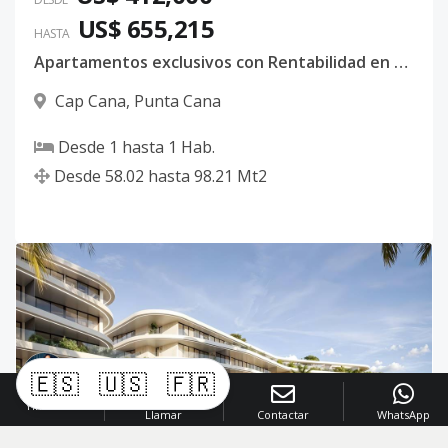
US$ 655,215
HASTA
310
3
1
1
-
-
35
Apartamentos exclusivos con Rentabilidad en Cap Cana
Código
1036
-48
Cap Cana
,
Punta Cana
331
3
1
2
-
-
83
Desde
1
hasta
1
Hab.
Código
1036
-49
Desde
58.02
hasta
98.21
Mt2
332
3
1
2
-
-
87
Código
1036
-50
333
3
1
1
-
-
58
Código
1036
-51
334
3
1
2
-
-
98
🇪🇸
🇺🇸
🇫🇷
Código
1036
-52
Yinette
Llamar
Contactar
WhatsApp