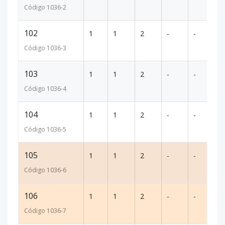
Código
1036
-2
102
1
1
2
-
-
85
Código
1036
-3
103
1
1
2
-
-
87
Código
1036
-4
104
1
1
2
-
-
87
Código
1036
-5
105
1
1
2
-
-
99
Código
1036
-6
106
1
1
2
-
-
99
Código
1036
-7