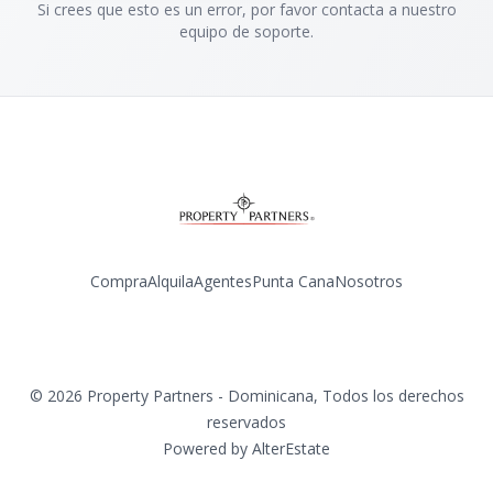
Si crees que esto es un error, por favor contacta a nuestro
equipo de soporte.
Compra
Alquila
Agentes
Punta Cana
Nosotros
Facebook
Instagram
YouTube
©
2026
Property Partners - Dominicana
,
Todos los derechos
reservados
Powered by
AlterEstate