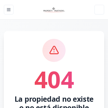
Toggle navigation menu
Toggl
404
La propiedad no existe
o no está disponible