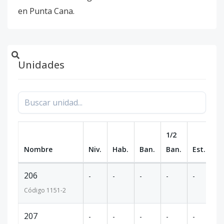
en Punta Cana.
Unidades
1/2
Nombre
Niv.
Hab.
Ban.
Ban.
Est.
m
206
-
-
-
-
-
10
Código
1151
-2
207
-
-
-
-
-
97