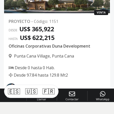
VENTA
PROYECTO
-
Código
:
1151
US$ 365,922
DESDE
US$ 622,215
HASTA
Oficinas Corporativas Duna Development
Punta Cana Village
,
Punta Cana
Desde
0
hasta
0
Hab.
Desde
97.84
hasta
129.8
Mt2
🇪🇸
🇺🇸
🇫🇷
Yinette
Llamar
Contactar
WhatsApp