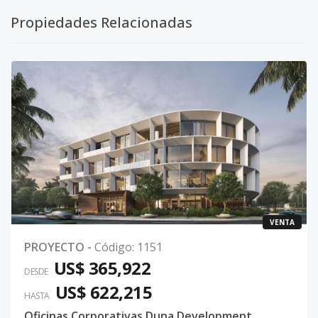
Propiedades Relacionadas
VENTA
PROYECTO
-
Código
:
1151
US$ 365,922
DESDE
US$ 622,215
HASTA
Oficinas Corporativas Duna Development