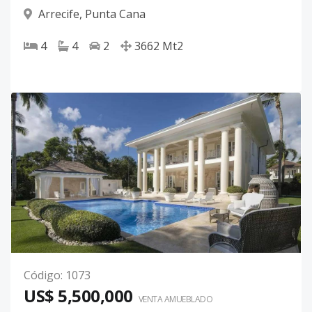
Arrecife
,
Punta Cana
4
4
2
3662
Mt2
Código
:
1073
US$ 5,500,000
VENTA AMUEBLADO