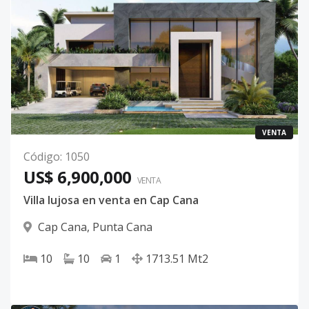
VENTA
Código
:
1050
US$ 6,900,000
VENTA
Villa lujosa en venta en Cap Cana
Cap Cana
,
Punta Cana
10
10
1
1713.51
Mt2