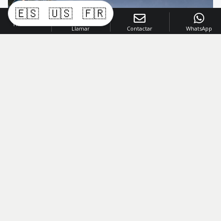
🇪🇸
🇺🇸
🇫🇷
Yinette
Llamar
Contactar
WhatsApp
Código
:
1081
US$ 3,100,000
VENTA AMUEBLADO
Venta de villas en Cap Cana
Cap Cana
,
Punta Cana
4
4
2
823
Mt2